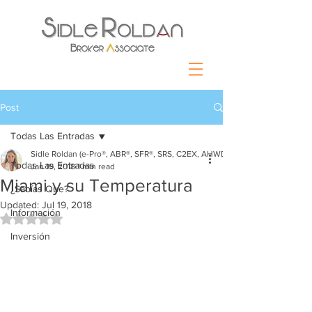
Post
Todas Las Entradas
Sidle Roldan (e-Pro®, ABR®, SFR®, SRS, C2EX, AHWD)
Todas Las Entradas
Jan 19, 2018
1 min read
Miami y su Temperatura
¿Sabías Que?
Updated:
Jul 19, 2018
Información
Rated NaN out of 5 stars.
Inversión