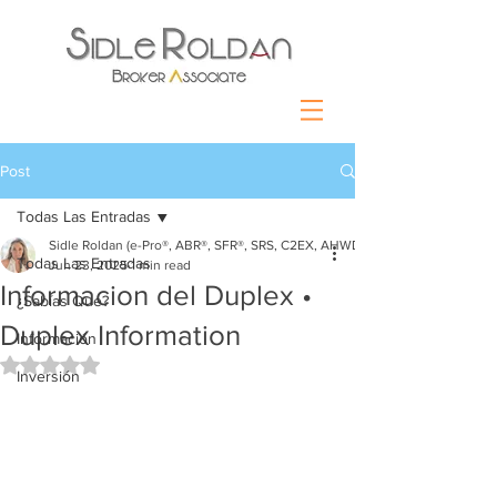
Post
Todas Las Entradas
Sidle Roldan (e-Pro®, ABR®, SFR®, SRS, C2EX, AHWD)
Todas Las Entradas
Jun 23, 2025
1 min read
Informacion del Duplex •
¿Sabías Que?
Duplex Information
Información
Rated NaN out of 5 stars.
Inversión