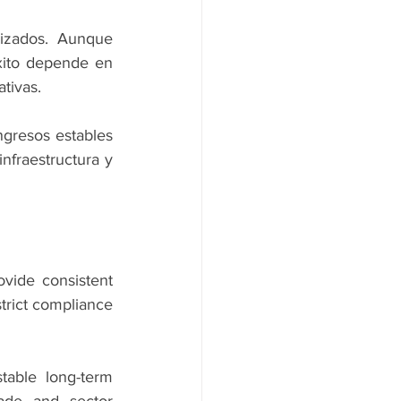
izados. Aunque 
xito depende en 
tivas.
ngresos estables 
nfraestructura y 
vide consistent 
trict compliance 
table long-term 
ade and sector 