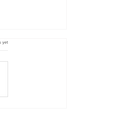
.
s yet
res Comunes de Primeros
radores y Como
arlos • Common Mistakes
t-Time Homebuyers Make
How to Avoid Them