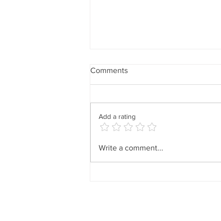
Comments
Add a rating
Informacion del Duplex •
Write a comment...
Duplex Information