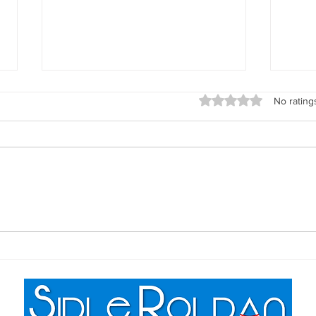
Rated 0 out of 5 stars
No rating
Programas de Ayuda para
Erro
Primeros Compradores: Lo
Comp
Que Necesitas Saber •
Evit
Assistance Programs for First-
Firs
Time Homebuyers: What You
and 
Need to Know