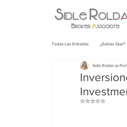
Todas Las Entradas
¿Sabías Que?
Sidle Roldan (e-Pr
Inversion
Investmen
Rated NaN out of 5 