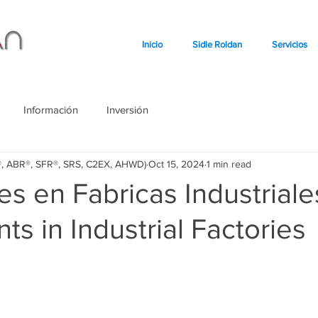
Inicio
Sidle Roldan
Servicios
Información
Inversión
o®, ABR®, SFR®, SRS, C2EX, AHWD)
Oct 15, 2024
1 min read
es en Fabricas Industriale
ts in Industrial Factories
stars.