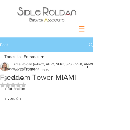
Post
Todas Las Entradas
Sidle Roldan (e-Pro®, ABR®, SFR®, SRS, C2EX, AHWD)
Todas Las Entradas
Feb 26, 2018
1 min read
Freddom Tower MIAMI
¿Sabías Que?
Rated NaN out of 5 stars.
Información
Inversión