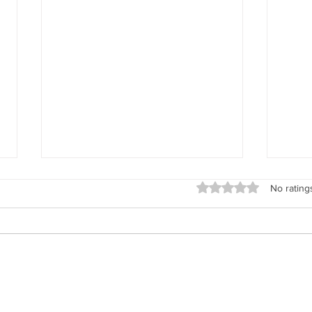
Rated 0 out of 5 stars
No rating
Programas de Ayuda para
Erro
Primeros Compradores: Lo
Comp