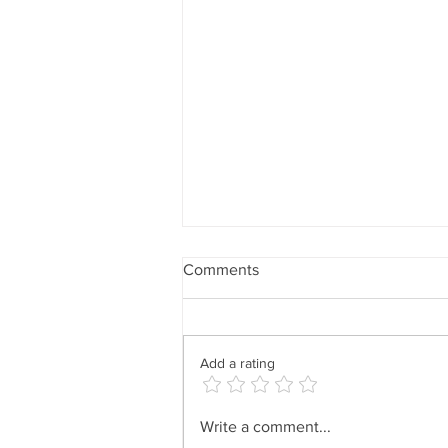
Comments
Add a rating
Informacion del Duplex •
Write a comment...
Duplex Information