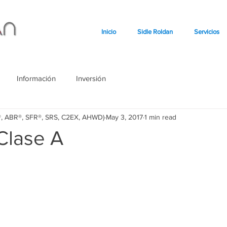
Inicio
Sidle Roldan
Servicios
Información
Inversión
o®, ABR®, SFR®, SRS, C2EX, AHWD)
May 3, 2017
1 min read
 Clase A
stars.