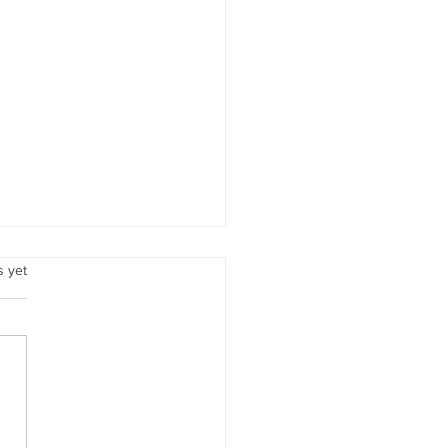
.
s yet
res Comunes de Primeros
radores y Como