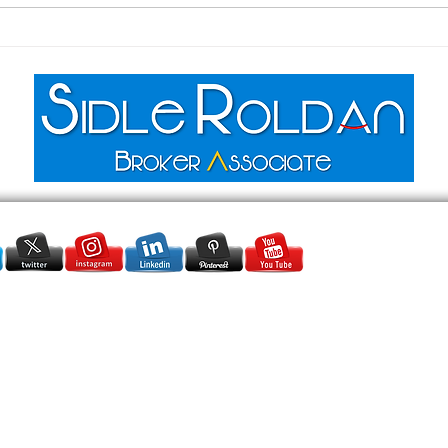
Que Necesitas Saber •
Evit
Assistance Programs for First-
Firs
Time Homebuyers: What You
and 
Need to Know
SidleRoldanRealtor@gmail.com
+1 (954) 554-4796
●
+1 (305) 915-
2882
Serving:
Miami Dade & Broward
● Rolar Realty Group