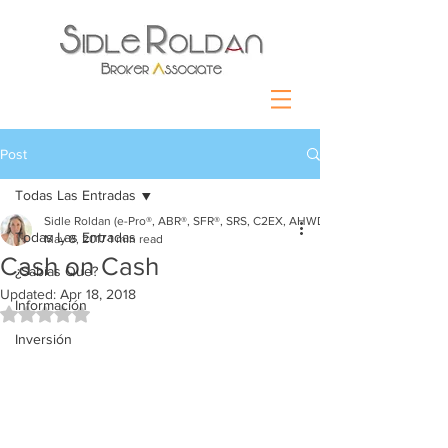
Post
Todas Las Entradas
Sidle Roldan (e-Pro®, ABR®, SFR®, SRS, C2EX, AHWD)
Todas Las Entradas
May 8, 2017
1 min read
Cash on Cash
¿Sabías Que?
Updated:
Apr 18, 2018
Información
Rated NaN out of 5 stars.
Inversión