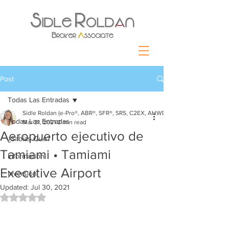
Post
Todas Las Entradas
Sidle Roldan (e-Pro®, ABR®, SFR®, SRS, C2EX, AHWD)
Todas Las Entradas
Mar 31, 2021
2 min read
Aeropuerto ejecutivo de
¿Sabías Que?
Tamiami • Tamiami
Información
Executive Airport
Inversión
Updated:
Jul 30, 2021
Rated NaN out of 5 stars.