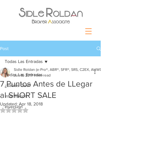
Post
Todas Las Entradas
Sidle Roldan (e-Pro®, ABR®, SFR®, SRS, C2EX, AHWD)
Todas Las Entradas
Jun 8, 2017
1 min read
7 Puntos Antes de LLegar
¿Sabías Que?
al SHORT SALE
Información
Updated:
Apr 18, 2018
Inversión
Rated NaN out of 5 stars.