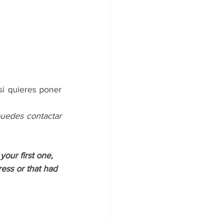
i quieres poner 
edes contactar 
ur first one, 
ess or that had 