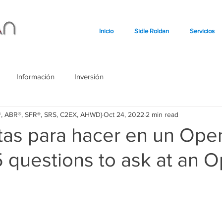
Inicio
Sidle Roldan
Servicios
Información
Inversión
o®, ABR®, SFR®, SRS, C2EX, AHWD)
Oct 24, 2022
2 min read
tas para hacer en un Ope
 questions to ask at an 
stars.