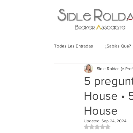
Todas Las Entradas
¿Sabías Que?
Sidle Roldan (e-Pr
5 pregun
House • 5
House
Updated:
Sep 24, 2024
Rated NaN out of 5 