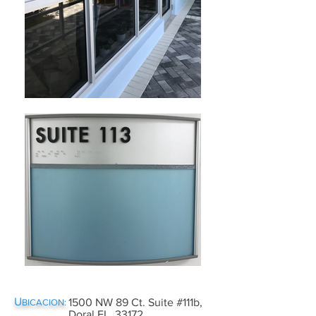
U
1500 NW 89 Ct. Suite #111b,
BICACION:
Doral FL, 33172