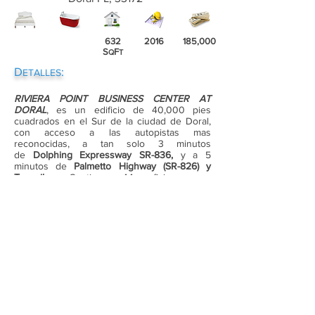
632
2016
185,000
S
F
Q
T
D
:
ETALLES
RIVIERA POINT BUSINESS CENTER AT
DORAL
, es un edificio de 40,000 pies
cuadrados en el Sur de la ciudad de Doral,
con acceso a las autopistas mas
reconocidas, a tan solo 3 minutos
de
Dolphing Expressway SR-836,
y a 5
minutos de
Palmetto Highway (SR-826) y
Turnpike
. Contiene 44 oficinas con
diferentes tamaños.
●
Viene con 1 division, techos, luces,
paredes, alfombra y tiene el premium de
tener 2 Accesos, uno por el pasillo central y
otro por el estacionamiento
WOWWWW!!!.
●
Puestos de estacionamientos no estan
asignados, pero tienen los suficientes e
incluso extra. Aire acondicionado por cada
oficina, lo que significa que tiene el control