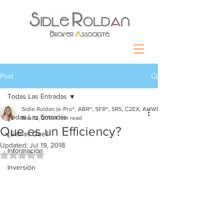
Post
Todas Las Entradas
Sidle Roldan (e-Pro®, ABR®, SFR®, SRS, C2EX, AHWD)
Todas Las Entradas
Mar 12, 2018
1 min read
Que es un Efficiency?
¿Sabías Que?
Updated:
Jul 19, 2018
Información
Rated NaN out of 5 stars.
Inversión