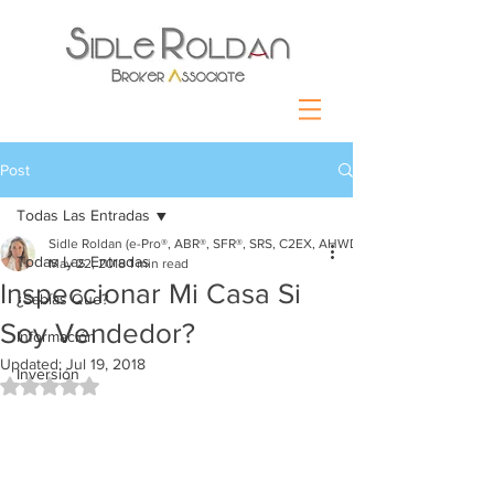
Post
Todas Las Entradas
Sidle Roldan (e-Pro®, ABR®, SFR®, SRS, C2EX, AHWD)
Todas Las Entradas
May 22, 2018
1 min read
Inspeccionar Mi Casa Si
¿Sabías Que?
Soy Vendedor?
Información
Updated:
Jul 19, 2018
Inversión
Rated NaN out of 5 stars.