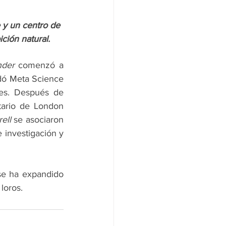
 y un centro de 
ción natural.
nder
 comenzó a 
dó Meta Science 
es. Después de 
tario de London 
rell
 se asociaron 
 investigación y 
e ha expandido 
loros.