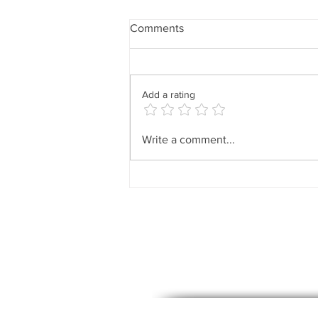
Comments
Add a rating
Revisa con maximo detalle
Write a comment...
para que tengas seguridad... •
Check in maximum detail to
be sure...