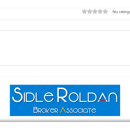
Rated 0 out of 5 stars
No rating
Casas adosadas (townhomes)
Vivi
en el mercado inmobiliario •
Amen
Townhomes in the real estate
Livi
market
Excl