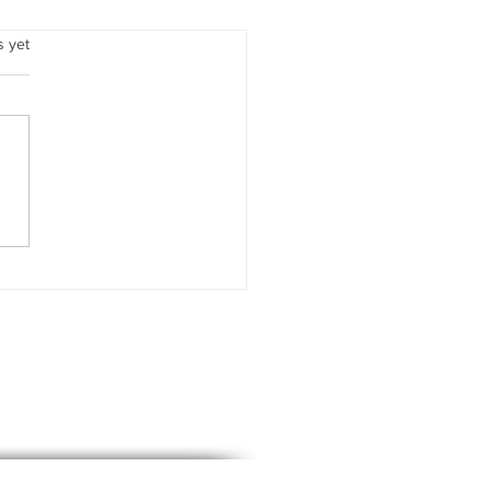
.
s yet
endo en Condominios con
idades Exclusivas •
ng in Condominiums with
usive Amenities