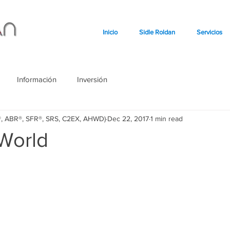
Inicio
Sidle Roldan
Servicios
Información
Inversión
o®, ABR®, SFR®, SRS, C2EX, AHWD)
Dec 22, 2017
1 min read
 World
stars.