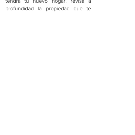
tendrá tu nuevo hogar, revisa a 
profundidad la propiedad que te 
gusta y analiza tu presupuesto.
Inversión
Información
See All
Recent Posts