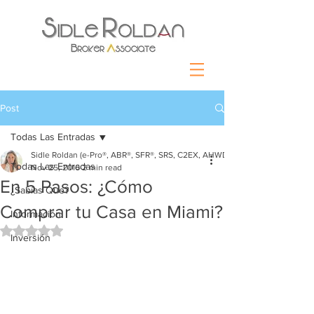
Post
Todas Las Entradas
Sidle Roldan (e-Pro®, ABR®, SFR®, SRS, C2EX, AHWD)
Todas Las Entradas
Nov 25, 2016
2 min read
En 5 Pasos: ¿Cómo
¿Sabías Que?
Comprar tu Casa en Miami?
Información
Rated NaN out of 5 stars.
Inversión