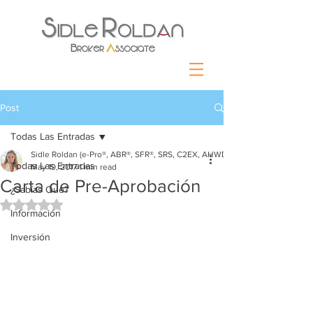
Post
Todas Las Entradas
Sidle Roldan (e-Pro®, ABR®, SFR®, SRS, C2EX, AHWD)
Todas Las Entradas
May 19, 2017
1 min read
Carta de Pre-Aprobación
¿Sabías Que?
Rated NaN out of 5 stars.
Información
Inversión