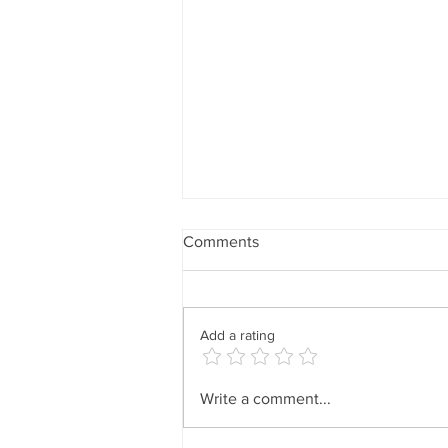
Comments
Add a rating
Revisa con maximo detalle
Write a comment...
para que tengas seguridad... •
Check in maximum detail to