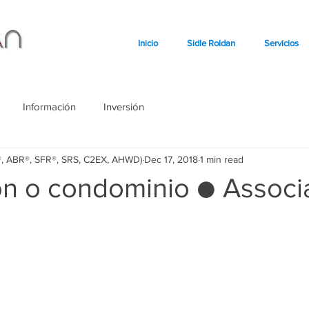
Inicio
Sidle Roldan
Servicios
Información
Inversión
o®, ABR®, SFR®, SRS, C2EX, AHWD)
Dec 17, 2018
1 min read
ón o condominio ● Associ
stars.