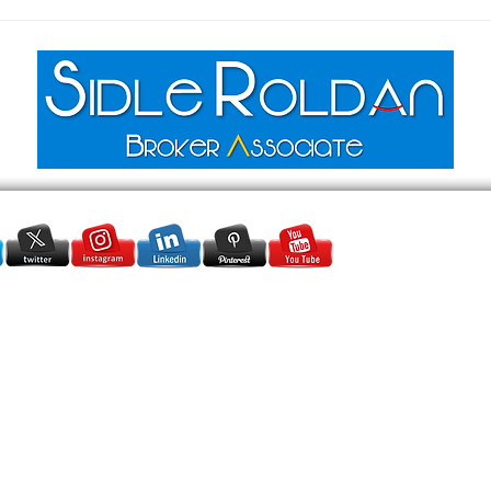
market
Excl
SidleRoldanRealtor@gmail.com
+1 (954) 554-4796
●
+1 (305) 915-
2882
Serving:
Miami Dade & Broward
● Rolar Realty Group