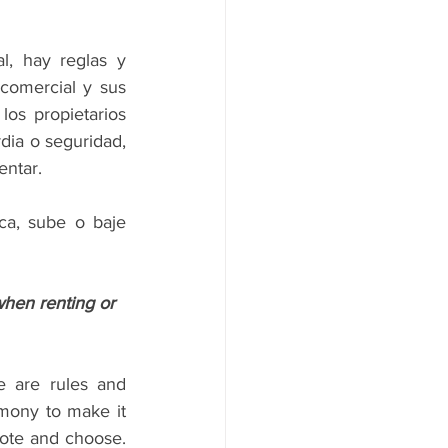
, hay reglas y 
comercial y sus 
os propietarios 
ia o seguridad, 
entar.
a, sube o baje 
when renting or 
e are rules and 
mony to make it 
vote and choose. 