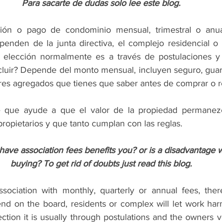
Para sacarte de dudas solo lee este blog.
ón o pago de condominio mensual, trimestral o anual
enden de la junta directiva, el complejo residencial o 
u elección normalmente es a través de postulaciones y l
luir? Depende del monto mensual, incluyen seguro, guard
ores agregados que tienes que saber antes de comprar o r
 que ayude a que el valor de la propiedad permanezc
ropietarios y que tanto cumplan con las reglas. 
ave association fees benefits you? or is a disadvantage 
buying? To get rid of doubts just read this blog.
sociation with monthly, quarterly or annual fees, ther
end on the board, residents or complex will let work har
ction it is usually through postulations and the owners 