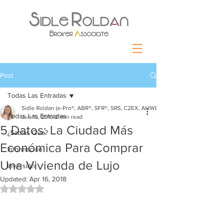
Post
Todas Las Entradas
Sidle Roldan (e-Pro®, ABR®, SFR®, SRS, C2EX, AHWD)
Todas Las Entradas
Jun 15, 2016
2 min read
5 Datos: La Ciudad Más
¿Sabías Que?
Económica Para Comprar
Información
Una Vivienda de Lujo
Inversión
Updated:
Apr 16, 2018
Rated NaN out of 5 stars.